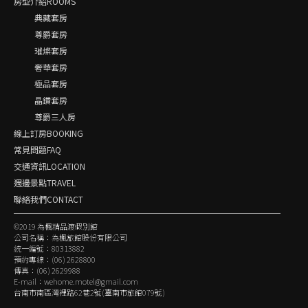
房型介紹ROOMS
典藏套房
尊爵套房
璀燦套房
奢華套房
極品套房
晶鑽套房
尊爵三人房
線上訂房BOOKING
常見問題FAQ
交通資訊LOCATION
週邊景點TRAVEL
聯絡我們CONTACT
©2019 為楓精品渡假別館
公司名稱：為楓旅館股份有限公司
統一編號：80313882
預約專線：(06) 2628800
傳真：(06) 2629988
E-mail：
wehome.motel@gmail.com
台南市南區灣裡路62巷2號(臺南市旅館079號)