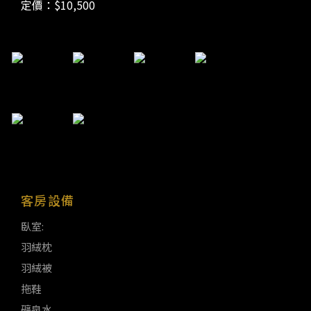
定價：$10,500
客房設備
臥室:
羽絨枕
羽絨被
拖鞋
礦泉水