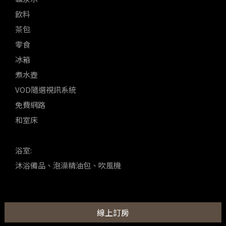
飲料
茶包
零食
冰箱
煮水壺
VOD隨選視訊系統
免費網路
和室床
浴室:
沐浴備品、泡澡精油包、吹風機
線上訂房