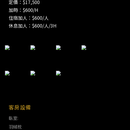
定價：$17,500
加時
：
$
600/H
住宿加人
：
$
600/人
休息加人
：
$6
00/人/3H
客房設備
臥室:
羽絨枕