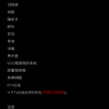
羽絨被
拖鞋
礦泉水
飲料
茶包
零食
冰箱
煮水壺
VOD隨選視訊系統
膠囊咖啡機
免費網路
KTV設備
10:00~24:00
※ KTV設備使用時間為
止。
浴室: